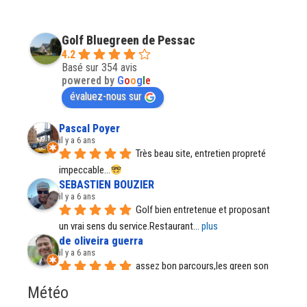
Golf Bluegreen de Pessac
4.2
Basé sur 354 avis
powered by
G
o
o
g
l
e
évaluez-nous sur
Pascal Poyer
il y a 6 ans
Très beau site, entretien propreté 
impeccable...
SEBASTIEN BOUZIER
il y a 6 ans
Golf bien entretenue et proposant 
un vrai sens du service.Restaurant
... 
plus
de oliveira guerra
il y a 6 ans
assez bon parcours,les green son 
parfait, par temps de pluie certains
... 
plus
Météo
Régine Santos