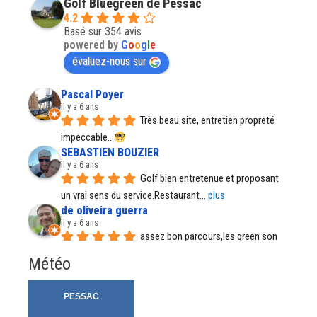
Golf Bluegreen de Pessac
4.2
Basé sur 354 avis
powered by
G
o
o
g
l
e
évaluez-nous sur
Pascal Poyer
il y a 6 ans
Très beau site, entretien propreté 
impeccable...
SEBASTIEN BOUZIER
il y a 6 ans
Golf bien entretenue et proposant 
un vrai sens du service.Restaurant
... 
plus
de oliveira guerra
il y a 6 ans
assez bon parcours,les green son 
parfait, par temps de pluie certains
... 
plus
Météo
Régine Santos
il y a 7 ans
Il est tout fait normal et accepté de 
porter le sac depuis quelque
... 
plus