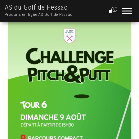
AS du Golf de Pessac
0
Produits en ligne AS Golf de Pessac