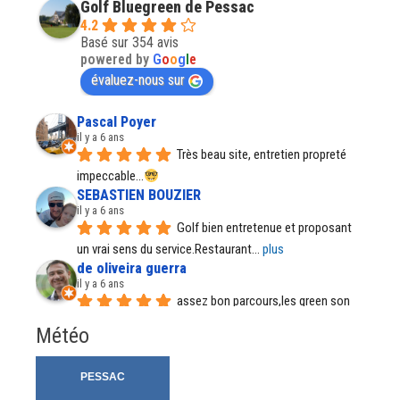
Golf Bluegreen de Pessac
4.2
Basé sur 354 avis
powered by
G
o
o
g
l
e
évaluez-nous sur
Pascal Poyer
il y a 6 ans
Très beau site, entretien propreté 
impeccable...
SEBASTIEN BOUZIER
il y a 6 ans
Golf bien entretenue et proposant 
un vrai sens du service.Restaurant
... 
plus
de oliveira guerra
il y a 6 ans
assez bon parcours,les green son 
parfait, par temps de pluie certains
... 
plus
Météo
Régine Santos
il y a 6 ans
Il est tout fait normal et accepté de 
porter le sac depuis quelque
... 
plus