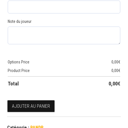
Note du joueur
Options Price
0,00
€
Product Price
0,00
€
Total
0,00
€
quantité de Pitch and Putt 2026 Tour 6
AJOUTER AU PANIER
Catégorie :
PANDP