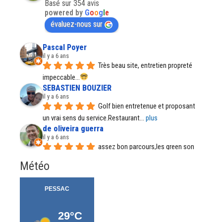
Basé sur 354 avis
powered by
G
o
o
g
l
e
évaluez-nous sur
Pascal Poyer
il y a 6 ans
Très beau site, entretien propreté 
impeccable...
SEBASTIEN BOUZIER
il y a 6 ans
Golf bien entretenue et proposant 
un vrai sens du service.Restaurant
... 
plus
de oliveira guerra
il y a 6 ans
assez bon parcours,les green son 
parfait, par temps de pluie certains
... 
plus
Météo
Régine Santos
il y a 7 ans
Il est tout fait normal et accepté de 
porter le sac depuis quelque
... 
plus
Meztedu57 .
il y a 7 ans