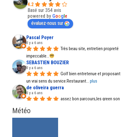
4.2
Basé sur 354 avis
powered by
G
o
o
g
l
e
évaluez-nous sur
Pascal Poyer
il y a 6 ans
Très beau site, entretien propreté 
impeccable...
SEBASTIEN BOUZIER
il y a 6 ans
Golf bien entretenue et proposant 
un vrai sens du service.Restaurant
... 
plus
de oliveira guerra
il y a 6 ans
assez bon parcours,les green son 
parfait, par temps de pluie certains
... 
plus
Météo
Régine Santos
il y a 7 ans
Il est tout fait normal et accepté de 
porter le sac depuis quelque
... 
plus