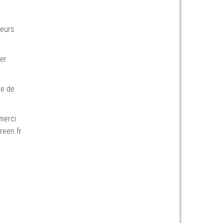
ueurs
er
le de
merci
reen.fr