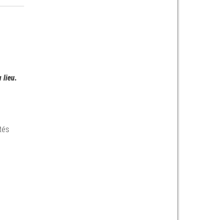
 lieu.
tés