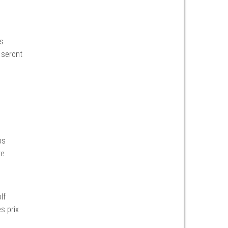
es
 seront
bs
re
lf
s prix