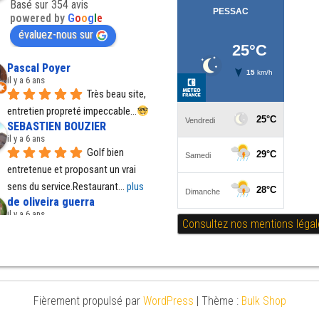
Basé sur 354 avis
powered by
G
o
o
g
l
e
évaluez-nous sur
Pascal Poyer
il y a 6 ans
Très beau site, 
entretien propreté impeccable...
SEBASTIEN BOUZIER
il y a 6 ans
Golf bien 
entretenue et proposant un vrai 
sens du service.Restaurant
... 
plus
de oliveira guerra
il y a 6 ans
Consultez nos mentions légal
assez bon 
parcours,les green son parfait, par 
temps de pluie certains
... 
plus
Régine Santos
il y a 7 ans
Fièrement propulsé par
WordPress
|
Thème :
Bulk Shop
Il est tout fait 