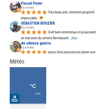
Pascal Poyer
il y a 6 ans
Très beau site, entretien propreté 
impeccable...
SEBASTIEN BOUZIER
il y a 6 ans
Golf bien entretenue et proposant 
un vrai sens du service.Restaurant
... 
plus
de oliveira guerra
il y a 6 ans
assez bon parcours,les green son 
parfait, par temps de pluie certains
... 
plus
Météo
Régine Santos
il y a 6 ans
Il est tout fait normal et accepté de 
porter le sac depuis quelque
... 
plus
Meztedu57 .
il y a 7 ans
Belle endroit, formations de qualité, 
accueil au bar à améliorer.
... 
plus
Pierre Autin
il y a 7 ans