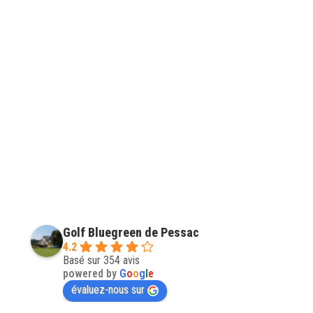
Golf Bluegreen de Pessac
4.2
Basé sur 354 avis
powered by
G
o
o
g
l
e
évaluez-nous sur