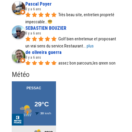
Pascal Poyer
il y a 6 ans
Très beau site, entretien propreté 
impeccable...
SEBASTIEN BOUZIER
il y a 6 ans
Golf bien entretenue et proposant 
un vrai sens du service.Restaurant
... 
plus
de oliveira guerra
il y a 6 ans
assez bon parcours,les green son 
parfait, par temps de pluie certains
... 
plus
Météo
Régine Santos
il y a 7 ans
Il est tout fait normal et accepté de 
porter le sac depuis quelque
... 
plus
Meztedu57 .
il y a 7 ans
Belle endroit, formations de qualité, 
accueil au bar à améliorer.
... 
plus
Pierre Autin
il y a 7 ans