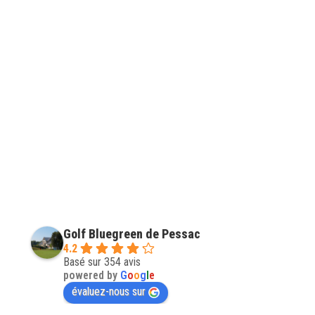
Golf Bluegreen de Pessac
4.2
Basé sur 354 avis
powered by
G
o
o
g
l
e
évaluez-nous sur