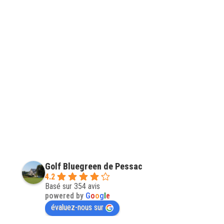
Golf Bluegreen de Pessac
4.2
Basé sur 354 avis
powered by
G
o
o
g
l
e
évaluez-nous sur