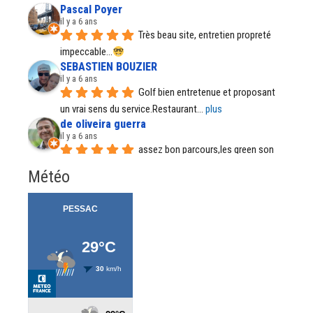
Pascal Poyer
il y a 6 ans
Très beau site, entretien propreté 
impeccable...
SEBASTIEN BOUZIER
il y a 6 ans
Golf bien entretenue et proposant 
un vrai sens du service.Restaurant
... 
plus
de oliveira guerra
il y a 6 ans
assez bon parcours,les green son 
parfait, par temps de pluie certains
... 
plus
Météo
Régine Santos
il y a 7 ans
Il est tout fait normal et accepté de 
porter le sac depuis quelque
... 
plus
Meztedu57 .
il y a 7 ans
Belle endroit, formations de qualité, 
accueil au bar à améliorer.
... 
plus
Pierre Autin
il y a 7 ans