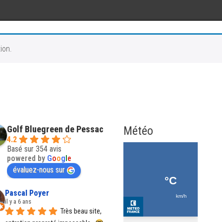
ion.
Golf Bluegreen de Pessac
Météo
4.2
Basé sur 354 avis
powered by
G
o
o
g
l
e
évaluez-nous sur
Pascal Poyer
il y a 6 ans
Très beau site, 